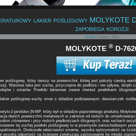
raturowy lakier poślizgowy MOLYKOTE D-762
zapobiega korozji
Drukuj
| Odsłony: 5603
®
MOLYKOTE
D-762
er poślizgowy, który tworzy na powierzchni, której jest pokryty cienką wars
rozji. Warstwa taka jest sucha, przyczepna do podłoża i nie spływa, dzięk
olejów i smarów. Powłoki lakierowe zwane również powłokami ślizgowy
akier poślizgowy-suchy smar o składzie podstawowym: dwusiarczek molibde
etylo-2-pirolidon (N-MP, który był w składzie poprzedniego produktu Molykot
acja dwóch powierzchni metalowych w zakresie od niskich do umiarkowanyc
kim ciśnieniem i przy niskich prędkościach ślizgowych, oraz ruchach oscyl
osowanie tej suchej powłoki poślizgowej to w przemyśle samochodowym powier
palinowych. Doskonałe właściwości smarne, wysoka wytrzymałość na ściska
kże wysoka odporność na ścieranie zwiększają zastosowanie tej młodej staż