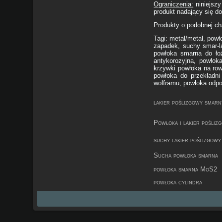
Ograniczenia:
niniejszy
produkt nadający się d
Produkty o podobnej ch
Tagi: metal/metal, powł
zapadek, suchy smar-l
powłoka smarna do ło
antykorozyjna, powłok
krzywki powłoka na row
powłoka do przekładni
wolframu, powłoka odpo
lakier poślizgowy smarn
Powłoka i lakier pośliz
suchy lakier poślizgowy
Sucha powłoka smarna
powłoka smarna MoS2
powłoka cylindra