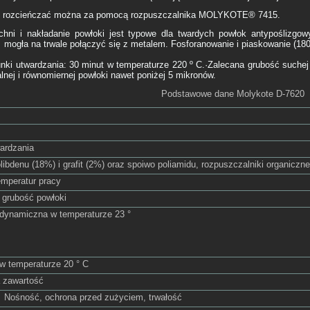
0 rozcieńczać można za pomocą rozpuszczalnika MOLYKOTE® 7415.
chni i nakładanie powłoki jest typowe dla twardych powłok antypoślizgowy
mogła na trwale połączyć się z metalem. Fosforanowanie i piaskowanie (1
nki utwardzania: 30 minut w temperaturze 220 º C.·Zalecana grubość suchej
lnej i równomiernej powłoki nawet poniżej 5 mikronów.
Podstawowe dane Molykote D-7620
ardzania
ibdenu (18%) i grafit (2%) oraz spoiwo poliamidu, rozpuszczalniki organiczn
emperatur pracy
a grubość powłoki
dynamiczna w temperaturze 23 °
w temperaturze 20 ° C
a zawartość
ona przed zużyciem, trwałość