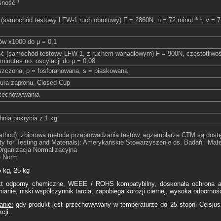
śność ¹
 (samochód testowy LFW-1 ruch obrotowy) F = 2860N, n = 72 minut ª ¹, v = 
tów x1000 do μ = 0,1
ć (samochód testowy LFW-1, z ruchem wahadłowym) F = 900N, częstotliwo
minutes no. oscylacji do μ = 0,08
uszczona, p = fosforanowana, s = piaskowana
ura zapłonu, Closed Cup
zechowywania
hnia pokrycia z 1 kg
ethod): zbiorowa metoda przeprowadzania testów, egzemplarze CTM są dost
 for Testing and Materials): Amerykańskie Stowarzyszenie ds. Badań i Mate
rganizacja Normalizacyjna
e Norm
 kg, 25 kg
t odporny chemiczne, WEEE / ROHS kompatybilny, doskonała ochrona an
nianie, niski współczynnik tarcia, zapobiega korozji ciernej, wysoka odpornoś
anie:
gdy produkt jest przechowywany w temperaturze do 25 stopni Celsjus
cji..