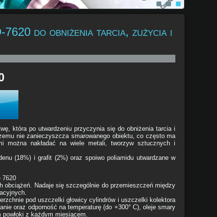
0 do obniżenia tarcia, zużycia i
0
twę, która po utwardzeniu przyczynia się do obniżenia tarcia i
i czemu nie zanieczyszcza smarowanego obiektu, co często ma
mi można nakładać na wiele metali, tworzyw sztucznych i
nu (18%) i grafit (2%) oraz spoiwo poliamidu utwardzane w
e 7620
h obciążeń. Nadaje się szczególnie do przemieszczeń między
acyjnych.
zchnie pod uszczelki głowicy cylindrów i uszczelki kolektora
nie oraz odporność na temperaturę (do +300° C), oleje smary
em powłoki z każdym miesiącem.