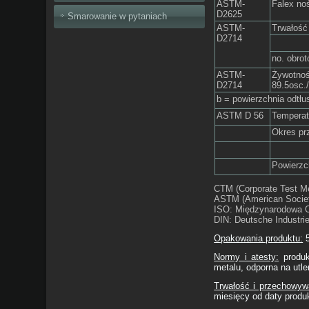
ASTM-
Falex no
D2625
Smarowanie w pytaniach
ASTM-
Trwałość
D2714
no. obro
ASTM-
Żywotnoś
D2714
89.5osc./
b = powierzchnia odtł
ASTM D 56
Temperat
Okres pr
Powierzc
CTM (Corporate Test M
ASTM (American Society
ISO: Międzynarodowa O
DIN: Deutsche Industri
Opakowania produktu:
5
Normy i atesty:
produk
metalu, odporna na utle
Trwałość i przechowyw
miesięcy od daty produk