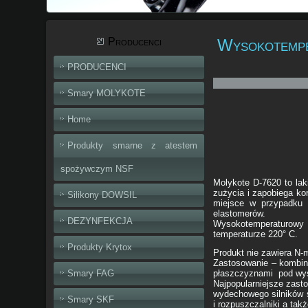
Producenci
Wysokotempe
PRODUCENCI
Smary MOLYKOTE
Home
Produkty smarne z atestem
spożywczym NSF
Molykote D-7620 to laki
zużycia i zapobiega ko
Silikony DOWSIL
miejsce w przypadku 
elastomerów.
DEZYNFEKCJA
Wysokotemperaturowy l
temperaturze 220° C.
Produkty Krytox
Produkt nie zawiera N-m
Zastosowanie – kombin
Smary FAG
płaszczyznami pod wyso
Najpopularniejsze zast
wydechowego silników s
Smary SKF
i rozpuszczalniki a ta