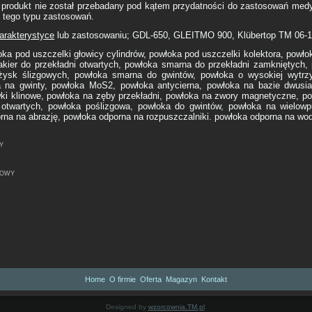
 produkt nie został przebadany pod kątem przydatności do zastosowań medy
o tego typu zastosowań.
arakterystyce
lub zastosowaniu; GDL-650, GLEITMO 900, Klübertop TM 0
oka pod uszczelki głowicy cylindrów, powłoka pod uszczelki kolektora, powło
akier do przekładni otwartych, powłoka smarna do przekładni zamkniętych
żysk ślizgowych, powłoka smarna do gwintów, powłoka o wysokiej wytrz
a na gwinty, powłoka MoS2, powłoka antycierna, powłoka na bazie dwusi
ki klinowe, powłoka na zęby przekładni, powłoka na zwory magnetyczne, po
 otwartych, powłoka poślizgowa, powłoka do gwintów, powłoka na wielow
rna na abrazję, powłoka odporna na rozpuszczalniki. powłoka odporna na wo
y
gowy
Home
O firmie
Oferta
Magazyn
Kontakt
Designed by
wzorcownia.TM.pl
.