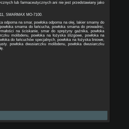
cznych lub farmaceutycznych ani nie jest przedstawiany jako
6-111, SMARMAX MO-7100.
ka odporna na smar, powłoka odporna na olej, lakier smarny do
, powłoka smarna do łańcucha, powłoka smarna do prowadnic,
ymałości na ściskanie, smar do sprężyny gaźnika, powłoka
arczku molibdenu, powłoka na łożyska ślizgowe, powłoka na
włoka do łańcuchów specjalnych, powłoka na łożyska liniowe,
pusty. powłoka dwusiarczku molibdenu, powłoka dwusiarczku
dę.