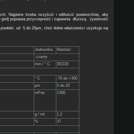
ch. Najpierw trzeba oczyścić i odtłuścić powierzchnię, aby
80 grid) poprawia przyczepność i zapewnia dłuższą żywotność
 powłoki: od 5 do 20μm, choć dobre właściwości uzyskuje się
Jednostka
Wartość
czarny
min / ° C
30/220
e
° C
-70 do +300
μm.
5 do 20
mPas
1300
g / ml
1,2
%
37