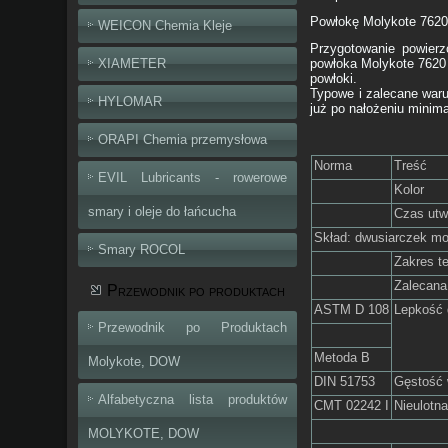
Powłokę Molykote 762
WEICON Chemia Kleje
Przygotowanie powierz
XIAMETER
powłoka Molykote 7620 
powłoki.
Typowe i zalecane waru
HYLOMAR
już po nałożeniu minima
ORAPI Chemia przemysłowa
Norma
Treść
EVIL Lubricants - rowerowe
Kolor
smary i oleje do łańcucha
Czas utw
Skład: dwusiarczek mol
Smary ROCOL
Zakres t
Zalecan
Przewodnik po produktach
ASTM D 108
Lepkość 
Przewodnik po Produktach
Metoda B
Molykote, DOW
DIN 51753
Gęstość 
Alfabetyczna lista produktów
CMT 02242 I
Nieulotn
Nośność, ochr
MOLYKOTE, DOW