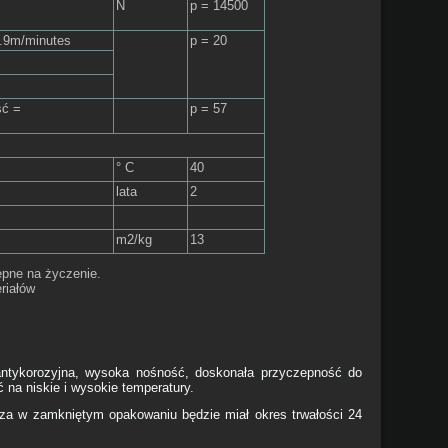
N
p = 14500
7.9m/minutes
p = 20
ść =
p = 57
° C
40
lata
2
m2/kg
13
ępne na życzenie.
riałów
tykorozyjna, wysoka nośność, doskonała przyczepność do
ć na niskie i wysokie temperatury.
za w zamkniętym opakowaniu będzie miał okres trwałości 24