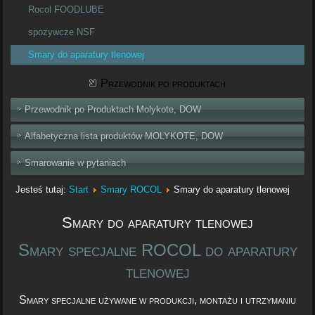
Rocol FOODLUBE
spozywcze NSF
Smary do aparatury tlenowej
Przewodnik po produktach
Przewodnik po Produktach Molykote, DOW
Alfabetyczna lista produktów MOLYKOTE, DOW
Smarowanie w pytaniach
Jesteś tutaj:
Start
Smary ROCOL
Smary do aparatury tlenowej
Smary do aparatury tlenowej
Smary specjalne ROCOL do aparatury
tlenowej
Smary specjalne używane w produkcji, montażu i utrzymaniu