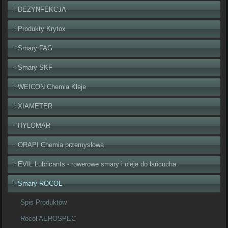
DEZYNFEKCJA
Produkty Krytox
Smary FAG
Smary SKF
WEICON Chemia Kleje
XIAMETER
HYLOMAR
ORAPI Chemia przemysłowa
EVIL Lubricants - rowerowe smary i oleje do łańcucha
Smary ROCOL
Spis Produktów
Rocol AEROSPEC