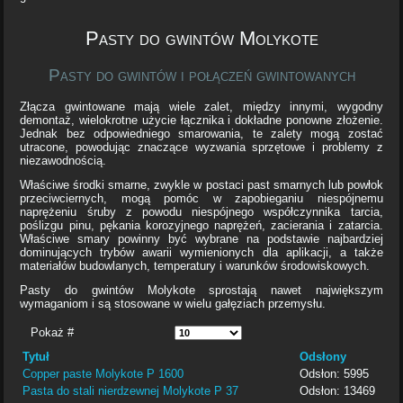
Pasty do gwintów Molykote
Pasty do gwintów i połączeń gwintowanych
Złącza gwintowane mają wiele zalet, między innymi, wygodny
demontaż, wielokrotne użycie łącznika i dokładne ponowne złożenie.
Jednak bez odpowiedniego smarowania, te zalety mogą zostać
utracone, powodując znaczące wyzwania sprzętowe i problemy z
niezawodnością.
Właściwe środki smarne, zwykle w postaci past smarnych lub powłok
przeciwciernych, mogą pomóc w zapobieganiu niespójnemu
naprężeniu śruby z powodu niespójnego współczynnika tarcia,
poślizgu pinu, pękania korozyjnego naprężeń, zacierania i zatarcia.
Właściwe smary powinny być wybrane na podstawie najbardziej
dominujących trybów awarii wymienionych dla aplikacji, a także
materiałów budowlanych, temperatury i warunków środowiskowych.
Pasty do gwintów Molykote sprostają nawet największym
wymaganiom i są stosowane w wielu gałęziach przemysłu.
Pokaż #
Tytuł
Odsłony
Copper paste Molykote P 1600
Odsłon: 5995
Pasta do stali nierdzewnej Molykote P 37
Odsłon: 13469