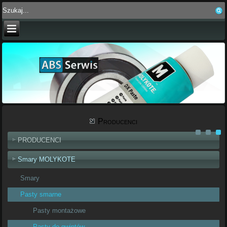
Producenci
PRODUCENCI
Smary MOLYKOTE
Smary
Pasty smarne
Pasty montażowe
Pasty do gwintów