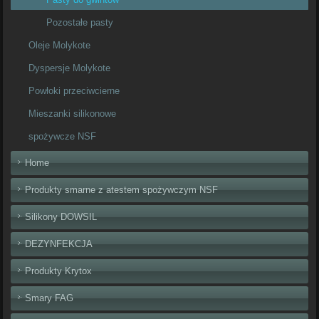
Pozostałe pasty
Oleje Molykote
Dyspersje Molykote
Powłoki przeciwcierne
Mieszanki silikonowe
spożywcze NSF
Home
Produkty smarne z atestem spożywczym NSF
Silikony DOWSIL
DEZYNFEKCJA
Produkty Krytox
Smary FAG