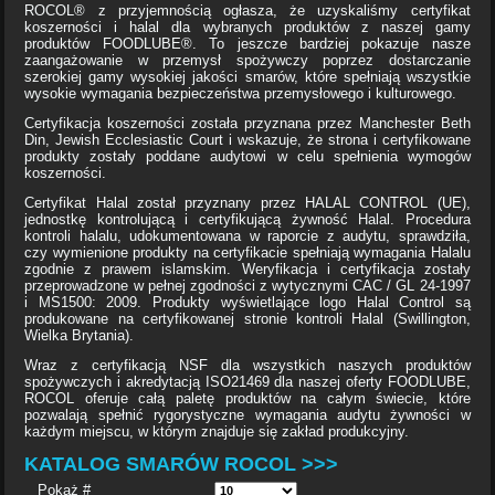
ROCOL® z przyjemnością ogłasza, że ​​uzyskaliśmy certyfikat
koszerności i halal dla wybranych produktów z naszej gamy
produktów FOODLUBE®. To jeszcze bardziej pokazuje nasze
zaangażowanie w przemysł spożywczy poprzez dostarczanie
szerokiej gamy wysokiej jakości smarów, które spełniają wszystkie
wysokie wymagania bezpieczeństwa przemysłowego i kulturowego.
Certyfikacja koszerności została przyznana przez Manchester Beth
Din, Jewish Ecclesiastic Court i wskazuje, że strona i certyfikowane
produkty zostały poddane audytowi w celu spełnienia wymogów
koszerności.
Certyfikat Halal został przyznany przez HALAL CONTROL (UE),
jednostkę kontrolującą i certyfikującą żywność Halal. Procedura
kontroli halalu, udokumentowana w raporcie z audytu, sprawdziła,
czy wymienione produkty na certyfikacie spełniają wymagania Halalu
zgodnie z prawem islamskim. Weryfikacja i certyfikacja zostały
przeprowadzone w pełnej zgodności z wytycznymi CAC / GL 24-1997
i MS1500: 2009. Produkty wyświetlające logo Halal Control są
produkowane na certyfikowanej stronie kontroli Halal (Swillington,
Wielka Brytania).
Wraz z certyfikacją NSF dla wszystkich naszych produktów
spożywczych i akredytacją ISO21469 dla naszej oferty FOODLUBE,
ROCOL oferuje całą paletę produktów na całym świecie, które
pozwalają spełnić rygorystyczne wymagania audytu żywności w
każdym miejscu, w którym znajduje się zakład produkcyjny.
KATALOG SMARÓW ROCOL >>>
Pokaż #