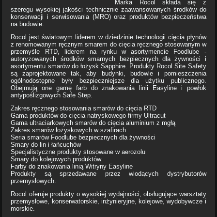
Marka Rocol składa się z
szeregu wysokiej jakości technicznie zaawansowanych środków do
konserwacji i serwisowania (MRO) oraz produktów bezpieczeństwa
na budowie.
Rocol jest światowym liderem w dziedzinie technologii cięcia płynów
z renomowanym ręcznym smarem do cięcia ręcznego stosowanym w
przemyśle RTD, liderem na rynku w asortymencie Foodlube -
autoryzowanych środków smarnych bezpiecznych dla żywności i
asortymentu smarów do łożysk Sapphire. Produkty Rocol Site Safety
są zaprojektowane tak, aby budynki, budowle i pomieszczenia
ogólnodostępne były bezpieczniejsze dla użytku publicznego.
Obejmują one gamę farb do znakowania linii Easyline i powłok
antypoślizgowych Safe Step.
Zakres ręcznego stosowania smarów do cięcia RTD
Gama produktów do cięcia natryskowego firmy Ultracut
Gama ultraciarkowych smarów do cięcia aluminium z mgłą
Zakres smarów łożyskowych w szafirach
Seria smarów Foodlube bezpiecznych dla żywności
Smary do lin i łańcuchów
Specjalistyczne produkty stosowane w aerozolu
Smary do kolejowych produktów
Farby do znakowania linią Witryny Easyline
Produkty są sprzedawane przez wiodących dystrybutorów
przemysłowych.
Rocol oferuje produkty o wysokiej wydajności, obsługujące warsztaty
przemysłowe, konserwatorskie, inżynieryjne, kolejowe, wydobywcze i
morskie.