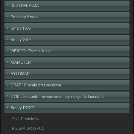
DEZYNFEKCJA
Produkty Krytox
Smary FAG
Smary SKF
WEICON Chemia Kleje
XIAMETER
HYLOMAR
ORAPI Chemia przemysłowa
EVIL Lubricants - rowerowe smary i oleje do łańcucha
Smary ROCOL
Spis Produktów
Rocol AEROSPEC