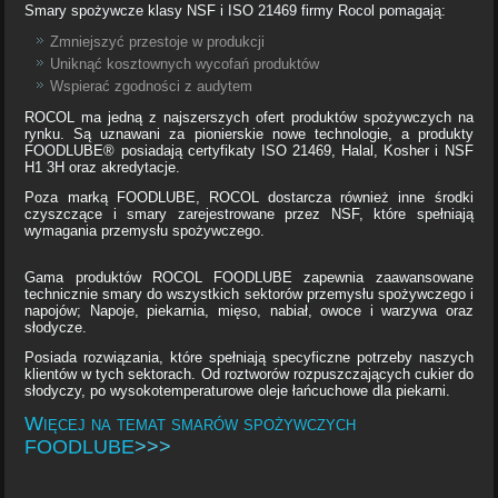
Smary spożywcze klasy NSF i ISO 21469 firmy Rocol pomagają:
Zmniejszyć przestoje w produkcji
Uniknąć kosztownych wycofań produktów
Wspierać zgodności z audytem
ROCOL ma jedną z najszerszych ofert produktów spożywczych na
rynku. Są uznawani za pionierskie nowe technologie, a produkty
FOODLUBE® posiadają certyfikaty ISO 21469, Halal, Kosher i NSF
H1 3H oraz akredytacje.
Poza marką FOODLUBE, ROCOL dostarcza również inne środki
czyszczące i smary zarejestrowane przez NSF, które spełniają
wymagania przemysłu spożywczego.
Gama produktów ROCOL FOODLUBE zapewnia zaawansowane
technicznie smary do wszystkich sektorów przemysłu spożywczego i
napojów; Napoje, piekarnia, mięso, nabiał, owoce i warzywa oraz
słodycze.
Posiada rozwiązania, które spełniają specyficzne potrzeby naszych
klientów w tych sektorach. Od roztworów rozpuszczających cukier do
słodyczy, po wysokotemperaturowe oleje łańcuchowe dla piekarni.
Więcej na temat smarów spożywczych
FOODLUBE
>>>