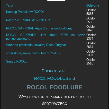
Tytuł
Odsłony
Odsłon:
Katalog Produktów ROCOL
5865
Odsłon:
Rocol SAPPHIRE ADVANCE 2
2536
Odsłon:
ROCOL SAPPHIRE Aqua 2 smar wodoodporny
2096
ROCOL SAPPHIRE Ultra smar PFPE na bazie
Odsłon:
perfluoropolieteru
1374
Odsłon:
Smar do przekładni otwartej Rocol Tufgear
2664
Odsłon:
smar do wysokiej próżni Rocol YVAC-3
2307
Odsłon:
Smary ROCOL
2516
Podkategorie
Rocol FOODLUBE
6
ROCOL FOODLUBE
Wysokowydajne smary dla przemysłu
spożywczego