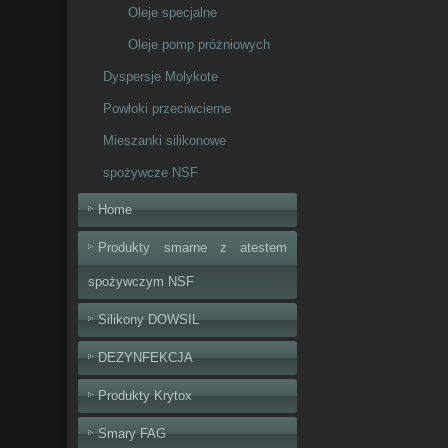
Oleje specjalne
Oleje pomp próżniowych
Dyspersje Molykote
Powłoki przeciwcierne
Mieszanki silikonowe
spożywcze NSF
Home
Produkty smarne z atestem
spożywczym NSF
Silikony DOWSIL
DEZYNFEKCJA
Produkty Krytox
Smary FAG