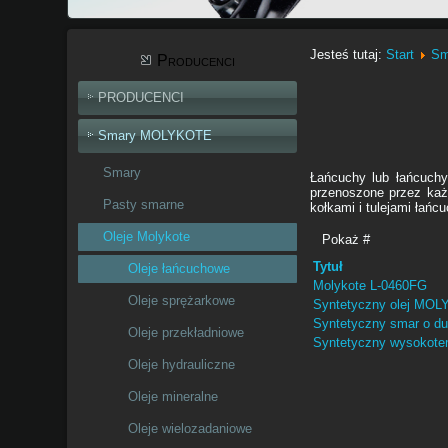
Jesteś tutaj:
Start
Sm
Producenci
PRODUCENCI
Smary MOLYKOTE
Smary
Łańcuchy lub łańcuchy
przenoszone przez każ
Pasty smarne
kołkami i tulejami łańc
Oleje Molykote
Pokaż #
Tytuł
Oleje łańcuchowe
Molykote L-0460FG
Oleje sprężarkowe
Syntetyczny olej MO
Syntetyczny smar o du
Oleje przekładniowe
Syntetyczny wysokotem
Oleje hydrauliczne
Oleje mineralne
Oleje wielozadaniowe