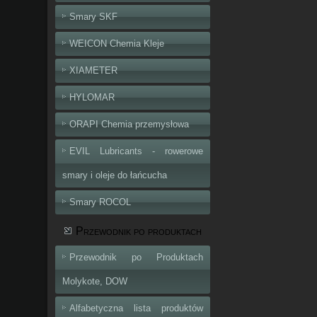
Smary SKF
WEICON Chemia Kleje
XIAMETER
HYLOMAR
ORAPI Chemia przemysłowa
EVIL Lubricants - rowerowe
smary i oleje do łańcucha
Smary ROCOL
Przewodnik po produktach
Przewodnik po Produktach
Molykote, DOW
Alfabetyczna lista produktów