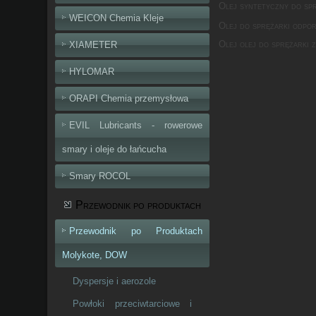
Olej syntetyczny do sp
WEICON Chemia Kleje
Olej do sprężarki odpo
Olej olej do sprężarki 
XIAMETER
HYLOMAR
ORAPI Chemia przemysłowa
EVIL Lubricants - rowerowe
smary i oleje do łańcucha
Smary ROCOL
Przewodnik po produktach
Przewodnik po Produktach
Molykote, DOW
Dyspersje i aerozole
Powłoki przeciwtarciowe i