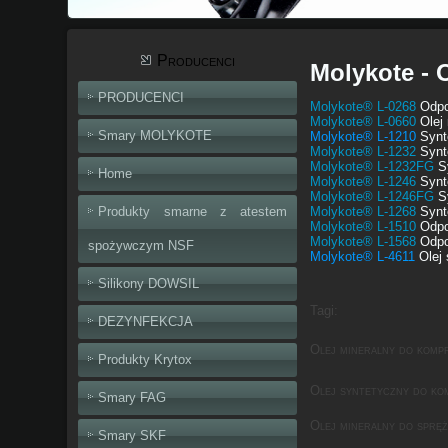
Producenci
Molykote - 
PRODUCENCI
Molykote® L-0268
Odpor
Molykote® L-0660
Olej 
Smary MOLYKOTE
Molykote® L-1210
Synte
Molykote® L-1232
Synte
Molykote® L-1232FG
Sy
Home
Molykote® L-1246
Synte
Molykote® L-1246FG
Sy
Produkty smarne z atestem
Molykote® L-1268
Synte
Molykote® L-1510
Odpor
Molykote® L-1568
Odpor
spożywczym NSF
Molykote® L-4611
Olej 
Silikony DOWSIL
Tagi:
DEZYNFEKCJA
Olej mineralny do komp
Produkty Krytox
Olej syntetyczny do ko
Smary FAG
Olej mineralny do spręż
Smary SKF