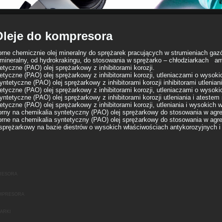
Oleje do kompresora
ne chemicznie olej mineralny do sprężarek pracujących w strumieniach gaz
mineralny, od hydrokrakingu, do stosowania w sprężarko – chłodziarkach a
tyczne (PAO) olej sprężarkowy z inhibitorami korozji.
tyczne (PAO) olej sprężarkowy z inhibitorami korozji, utleniaczami o wysok
ntetyczne (PAO) olej sprężarkowy z inhibitorami korozji inhibitorami utleni
tyczne (PAO) olej sprężarkowy z inhibitorami korozji, utleniaczami o wysok
ntetyczne (PAO) olej sprężarkowy z inhibitorami korozji utleniania i atest
tyczne (PAO) olej sprężarkowy z inhibitorami korozji, utleniania i wysokich
ny na chemikalia syntetyczny (PAO) olej sprężarkowy do stosowania w ag
ne na chemikalia syntetyczny (PAO) olej sprężarkowy do stosowania w ag
sprężarkowy na bazie diestrów o wysokich właściwościach antykorozyjnych 
resora
mpresora
arki