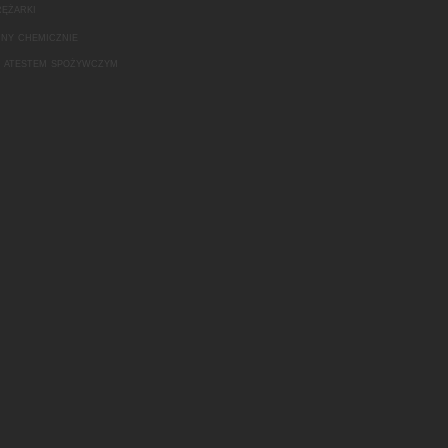
rężarki
rny chemicznie
z atestem spożywczym