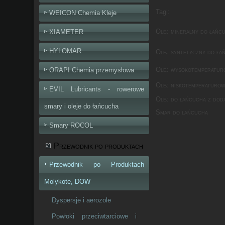
Tagi:
WEICON Chemia Kleje
Olej mineralny do łańc
XIAMETER
HYLOMAR
Olej syntetyczny do ła
Olej wysokotemperatur
ORAPI Chemia przemysłowa
Olej niskotemperaturow
EVIL Lubricants - rowerowe
Olej do łańcucha z dod
smary i oleje do łańcucha
Smar do łańcucha
Smary ROCOL
Przewodnik po produktach
Przewodnik po Produktach
Molykote, DOW
Dyspersje i aerozole
Powłoki przeciwtarciowe i