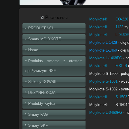
Producenci
Molykote® CO-220
Molykote® 1122
sy
PRODUCENCI
Molykote® L-0460
Smary MOLYKOTE
Molykote L-1428
- olej
Home
Molykote L-1460
- ole
Molykote L-1468FG
- n
Produkty smarne z atestem
Molykote® MKL-N
d
spożywczym NSF
Molykote S-1500 - półs
Molykote S-1501
- wys
Silikony DOWSIL
Molykote S-1502 - synt
DEZYNFEKCJA
Molykote® S-1503
Produkty Krytox
Molykote® S-1504 Wys
Molykote L-0460FG
- n
Smary FAG
Smary SKF