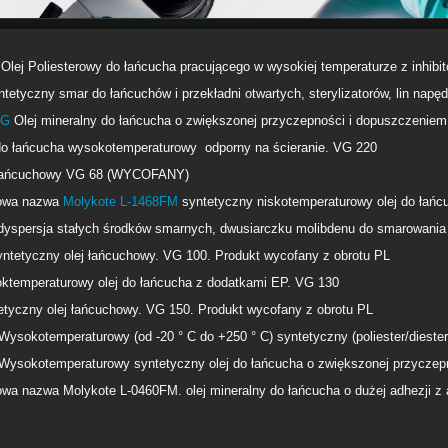
Olej Poliesterowy do łańcucha pracującego w wysokiej temperaturze z inhibito
ntetyczny smar do łańcuchów i przekładni otwartych, sterylizatorów, lin napę
FG
Olej mineralny do łańcucha o zwiększonej przyczepności i dopuszczeni
 do łańcucha wysokotemperaturowy odporny na ścieranie. VG 220
j łańcuchowy VG 68 (WYCOFANY)
owa nazwa
Molykote L-1468FM
syntetyczny niskotemperaturowy olej do łań
yspersja stałych środków smarnych, dwusiarczku molibdenu do smarowania
yntetyczny olej łańcuchowy. VG 100. Produkt wycofany z obrotu PL
oktemperaturowy olej do łańcucha z dodatkami EP. VG 130
etyczny olej łańcuchowy. VG 150. Produkt wycofany z obrotu PL
Wysokotemperaturowy (od -20 ° C do +250 ° C) syntetyczny (poliester/diester
okotemperaturowy syntetyczny olej do łańcucha o zwiększonej przyczep
owa nazwa Molykote L-0460FM. olej mineralny do łańcucha o dużej adhezji