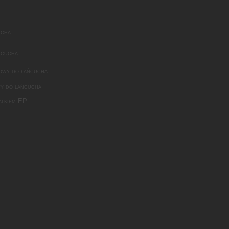
ucha
ńcucha
owy do łańcucha
y do łańcucha
atkiem EP