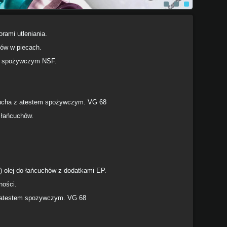
rami utleniania.
dów w piecach.
em spożywczym NSF.
cucha z atestem spożywczym. VG 68
 łańcuchów.
) olej do łańcuchów z dodatkami EP.
ności.
 z atestem spozywczym. VG 68